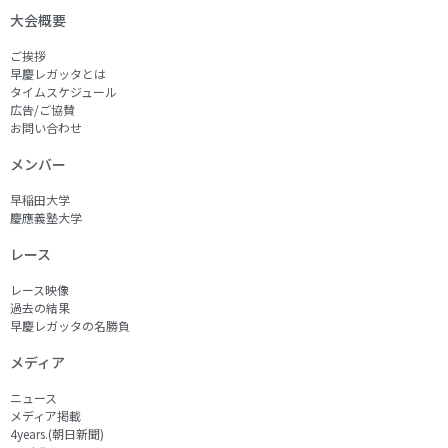
大会概要
ご挨拶
早慶レガッタとは
タイムスケジュール
広告/ご協賛
お問い合わせ
メンバー
早稲田大学
慶應義塾大学
レース
レース映像
過去の結果
早慶レガッタの名勝負
メディア
ニュース
メディア掲載
4years.(朝日新聞)