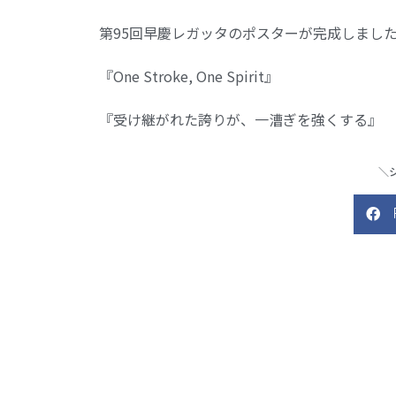
第95回早慶レガッタのポスターが完成しまし
『One Stroke, One Spirit』
『受け継がれた誇りが、一漕ぎを強くする』
＼