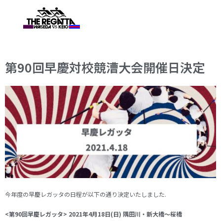
第90回早慶対校競漕大会開催日決定
今年度の早慶レガッタの日程が以下の通り決定いたしました.
<第90回早慶レガッタ> 2021年4月18日(日) 隅田川・新大橋〜桜橋