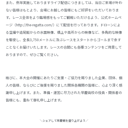
また、例年実施しておりますライブ配信につきましては、当日ご来場が叶わ
ない皆様はもとより、会場にお越しの皆様にもご好評をいただいておりま
す。レース全体をより臨場感をもってご観戦いただけるよう、公式ホームペ
ージ（http://the-regatta.com/）にて配信を行っております。ドローンによ
る空撮や追尾艇からの水面映像、橋上や高所からの映像など、多角的な映像
を駆使し、全長3,750メートルに及ぶレースをスタートからゴールまで余す
ことなくお届けいたします。レースの合間にも各種コンテンツをご用意して
おりますので、ぜひご覧ください。
結びに、本大会の開催にあたりご支援・ご協力を賜りました企業、団体、個
人の皆様、ならびにご後援を賜りました関係各機関の皆様に、心より深く感
謝申し上げます。また、準備・運営に尽力された早慶両校の役員・関係者の
皆様にも、重ねて御礼申し上げます。
＼シェアして早慶戦を盛り上げよう／