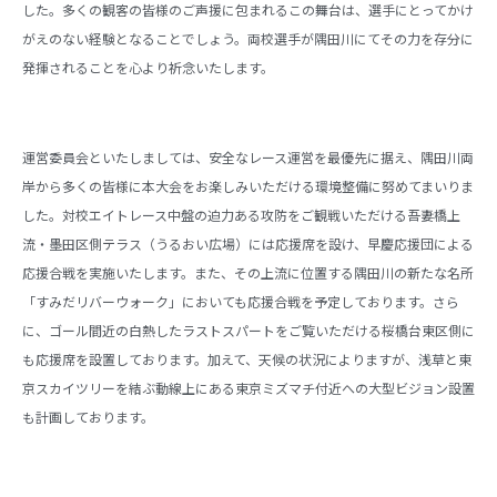
した。多くの観客の皆様のご声援に包まれるこの舞台は、選手にとってかけ
がえのない経験となることでしょう。両校選手が隅田川にてその力を存分に
発揮されることを心より祈念いたします。
運営委員会といたしましては、安全なレース運営を最優先に据え、隅田川両
岸から多くの皆様に本大会をお楽しみいただける環境整備に努めてまいりま
した。対校エイトレース中盤の迫力ある攻防をご観戦いただける吾妻橋上
流・墨田区側テラス（うるおい広場）には応援席を設け、早慶応援団による
応援合戦を実施いたします。また、その上流に位置する隅田川の新たな名所
「すみだリバーウォーク」においても応援合戦を予定しております。さら
に、ゴール間近の白熱したラストスパートをご覧いただける桜橋台東区側に
も応援席を設置しております。加えて、天候の状況によりますが、浅草と東
京スカイツリーを結ぶ動線上にある東京ミズマチ付近への大型ビジョン設置
も計画しております。