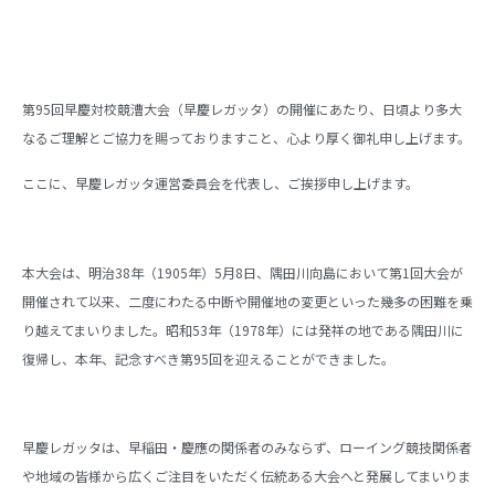
第95回早慶対校競漕大会（早慶レガッタ）の開催にあたり、日頃より多大
なるご理解とご協力を賜っておりますこと、心より厚く御礼申し上げます。
ここに、早慶レガッタ運営委員会を代表し、ご挨拶申し上げます。
本大会は、明治38年（1905年）5月8日、隅田川向島において第1回大会が
開催されて以来、二度にわたる中断や開催地の変更といった幾多の困難を乗
り越えてまいりました。昭和53年（1978年）には発祥の地である隅田川に
復帰し、本年、記念すべき第95回を迎えることができました。
早慶レガッタは、早稲田・慶應の関係者のみならず、ローイング競技関係者
や地域の皆様から広くご注目をいただく伝統ある大会へと発展してまいりま