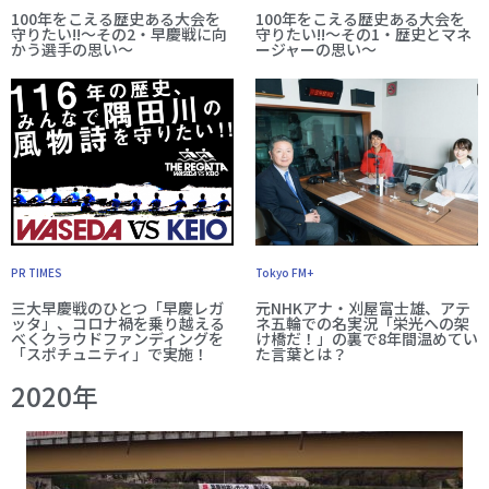
100年をこえる歴史ある大会を
100年をこえる歴史ある大会を
守りたい!!〜その2・早慶戦に向
守りたい!!〜その1・歴史とマネ
かう選手の思い〜
ージャーの思い〜
PR TIMES
Tokyo FM+
三大早慶戦のひとつ「早慶レガ
元NHKアナ・刈屋富士雄、アテ
ッタ」、コロナ禍を乗り越える
ネ五輪での名実況「栄光への架
べくクラウドファンディングを
け橋だ！」の裏で8年間温めてい
「スポチュニティ」で実施！
た言葉とは？
2020年