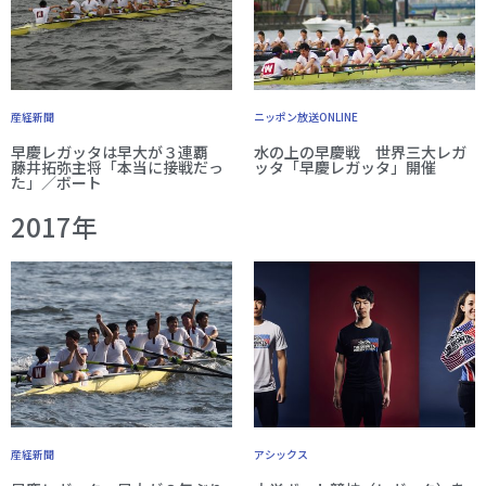
産経新聞
ニッポン放送ONLINE
早慶レガッタは早大が３連覇
水の上の早慶戦 世界三大レガ
藤井拓弥主将「本当に接戦だっ
ッタ「早慶レガッタ」開催
た」／ボート
2017年
産経新聞
アシックス