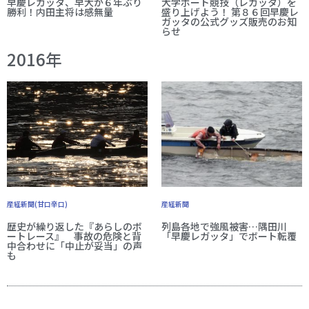
早慶レガッタ、早大が６年ぶり
大学ボート競技（レガッタ）を
勝利！内田主将は感無量
盛り上げよう！ 第８６回早慶レ
ガッタの公式グッズ販売のお知
らせ
2016年
産経新聞(甘口辛口)
産経新聞
歴史が繰り返した『あらしのボ
列島各地で強風被害…隅田川
ートレース』 事故の危険と背
「早慶レガッタ」でボート転覆
中合わせに「中止が妥当」の声
も